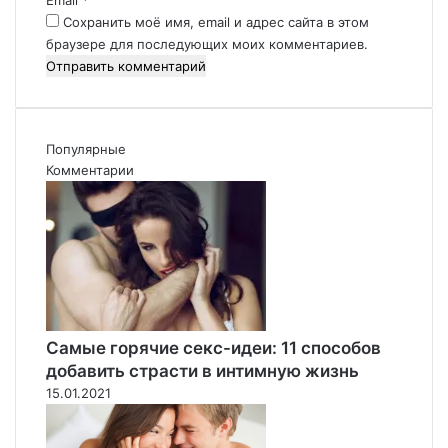
т
й
в
Сохранить моё имя, email и адрес сайта в этом
*
е
браузере для последующих моих комментариев.
р
д
о
т
е
Популярные
л
Комментарии
ь
н
ы
м
и
б
а
т
Самые горячие секс-идеи: 11 способов
а
добавить страсти в интимную жизнь
р
15.01.2021
е
я
м