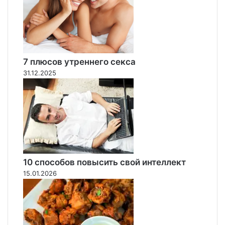
и
в
ы
й
д
е
7 плюсов утреннего секса
т
31.12.2025
в
2
0
2
7
г
о
д
10 способов повысить свой интеллект
у
15.01.2026