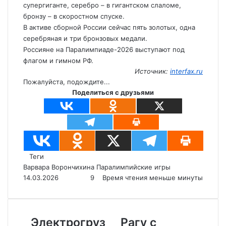
супергиганте, серебро – в гигантском слаломе,
бронзу – в скоростном спуске.
В активе сборной России сейчас пять золотых, одна
серебряная и три бронзовых медали.
Россияне на Паралимпиаде-2026 выступают под
флагом и гимном РФ.
Источник:
interfax.ru
Пожалуйста, подождите...
Поделиться с друзьями
Теги
Варвара Ворончихина
Паралимпийские игры
14.03.2026
9
Время чтения меньше минуты
Э
Электрогруз
Р
Рагу с