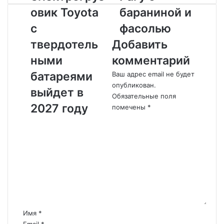
л
а
овик Toyota
бараниной и
е
г
к
у
с
фасолью
т
с
твердотель
Добавить
р
б
о
а
ными
комментарий
г
р
батареями
Ваш адрес email не будет
р
а
опубликован.
у
н
выйдет в
Обязательные поля
з
и
2027 году
помечены
*
о
н
в
о
К
и
й
о
к
и
м
T
ф
м
o
а
е
y
с
н
o
о
т
t
л
а
a
ь
р
Имя
*
с
ю
и
Email
*