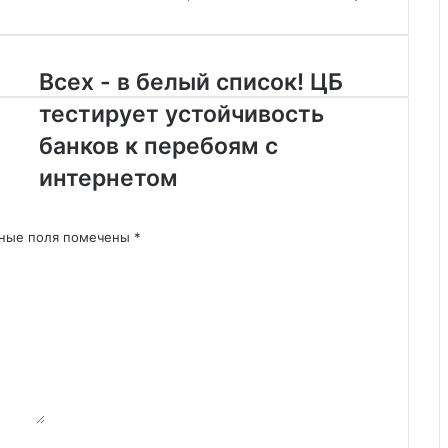
В
Всех - в белый список! ЦБ
с
тестирует устойчивость
е
х
банков к перебоям с
-
интернетом
в
б
е
ьные поля помечены
*
л
ы
й
с
п
и
с
о
к
!