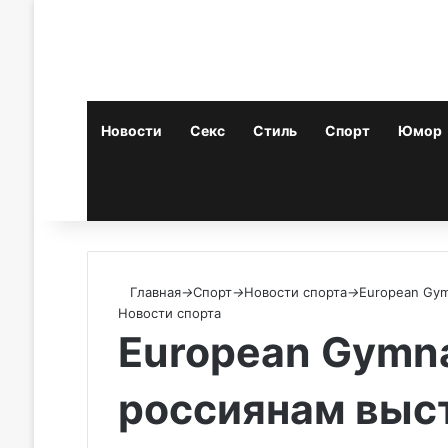
Новости
Секс
Стиль
Спорт
Юмор
Случайная статья
Искать
Главная
→
Спорт
→
Новости спорта
→
European Gym
Новости спорта
European Gymna
россиянам выс