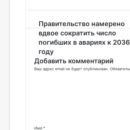
П
Правительство намерено
р
вдвое сократить число
а
в
погибших в авариях к 2036
и
году
т
е
Добавить комментарий
л
Ваш адрес email не будет опубликован.
Обязател
ь
К
с
о
т
м
в
м
о
е
н
н
а
т
м
е
а
р
р
Имя
*