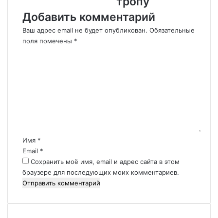
тропу
л
е
Добавить комментарий
ь
п
в
о
Ваш адрес email не будет опубликован.
Обязательные
о
с
поля помечены
*
"
т
К
:
р
о
н
о
м
а
и
м
к
л
е
а
и
н
к
м
т
и
о
а
х
с
р
г
т
Имя
*
и
р
н
Email
*
й
у
а
Сохранить моё имя, email и адрес сайта в этом
*
з
д
браузере для последующих моих комментариев.
о
р
в
е
и
к
к
о