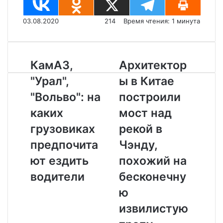
03.08.2020
214
Время чтения: 1 минута
К
КамАЗ,
А
Архитектор
а
р
"Урал",
ы в Китае
м
х
А
и
"Вольво": на
построили
З
т
каких
мост над
,
е
"
к
грузовиках
рекой в
У
т
предпочита
Чэнду,
р
о
а
р
ют ездить
похожий на
л
ы
водители
бесконечну
"
в
,
К
ю
"
и
извилистую
В
т
о
а