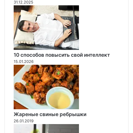
31.12.2025
д
н
и
е
т
ч
е
н
л
у
и
ю
и
з
10 способов повысить свой интеллект
в
15.01.2026
и
л
и
с
т
у
ю
т
р
Жареные свиные ребрышки
о
26.01.2019
п
у