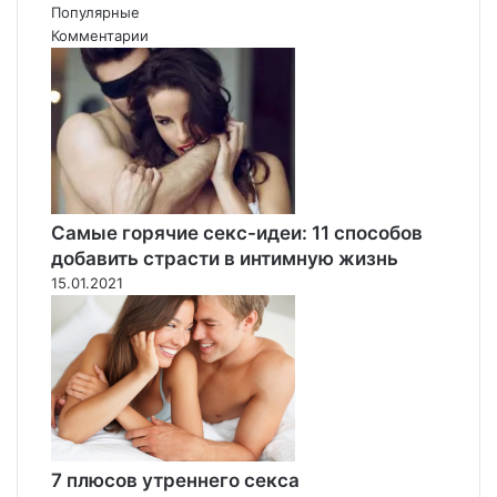
а
й
Популярные
х
в
Комментарии
п
Ч
р
э
е
н
д
д
п
у
о
,
ч
п
и
о
Самые горячие секс-идеи: 11 способов
т
х
добавить страсти в интимную жизнь
а
о
15.01.2021
ю
ж
т
и
е
й
з
н
д
а
и
б
т
е
ь
с
в
к
7 плюсов утреннего секса
о
о