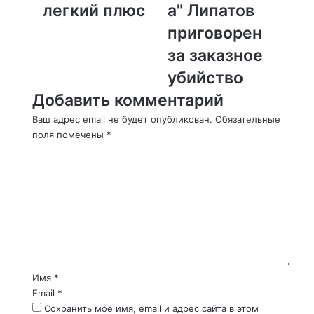
в
а
легкий плюс
а" Липатов
т
в
приговорен
о
а
м
с
за заказное
о
о
убийство
б
в
и
е
Добавить комментарий
л
т
Ваш адрес email не будет опубликован.
Обязательные
е
а
поля помечены
*
й
д
К
п
и
о
о
р
м
к
е
м
а
к
з
т
е
ы
о
н
в
р
т
а
о
а
е
в
р
Имя
*
т
"
и
Email
*
л
Л
й
Сохранить моё имя, email и адрес сайта в этом
е
о