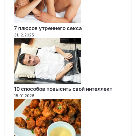
в
о
р
е
7 плюсов утреннего секса
н
31.12.2025
з
а
з
а
к
а
з
н
о
10 способов повысить свой интеллект
е
15.01.2026
у
б
и
й
с
т