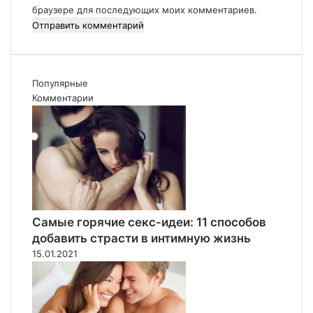
*
браузере для последующих моих комментариев.
г
к
к
о
и
м
й
о
п
т
Популярные
л
и
Комментарии
ю
в
с
а
"
Л
и
п
а
т
о
Самые горячие секс-идеи: 11 способов
в
добавить страсти в интимную жизнь
п
15.01.2021
р
и
г
о