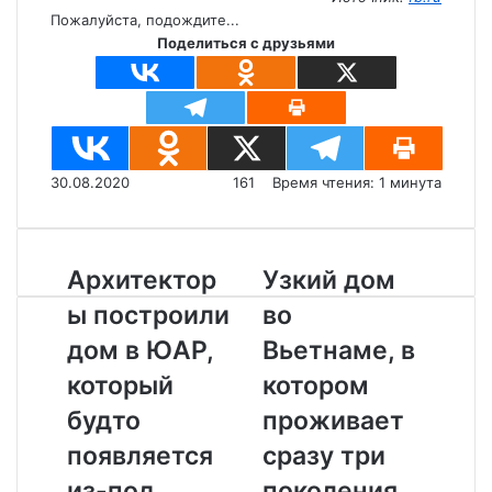
Пожалуйста, подождите...
Поделиться с друзьями
30.08.2020
161
Время чтения: 1 минута
А
Архитектор
У
Узкий дом
р
з
ы построили
во
х
к
и
и
дом в ЮАР,
Вьетнаме, в
т
й
который
котором
е
д
к
о
будто
проживает
т
м
появляется
сразу три
о
в
р
о
из-под
поколения