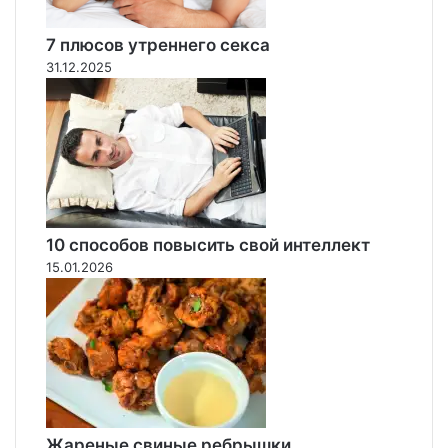
п
о
о
д
7 плюсов утреннего секса
д
н
31.12.2025
з
о
е
й
м
с
л
е
и
м
(
ь
ф
и
о
:
10 способов повысить свой интеллект
т
ф
15.01.2026
о
о
)
т
о
Жареные свиные ребрышки