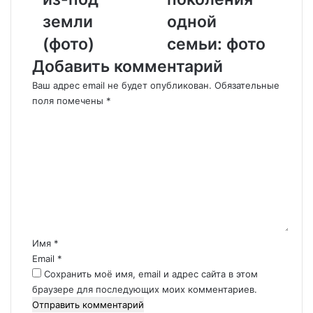
ы
В
земли
одной
п
ь
о
е
(фото)
семьи: фото
с
т
Добавить комментарий
т
н
р
а
Ваш адрес email не будет опубликован.
Обязательные
о
м
поля помечены
*
и
е
К
л
,
о
и
в
м
д
к
м
о
о
е
м
т
н
в
о
т
Ю
р
а
А
о
р
Р
м
Имя
*
и
,
п
Email
*
й
к
р
Сохранить моё имя, email и адрес сайта в этом
*
о
о
браузере для последующих моих комментариев.
т
ж