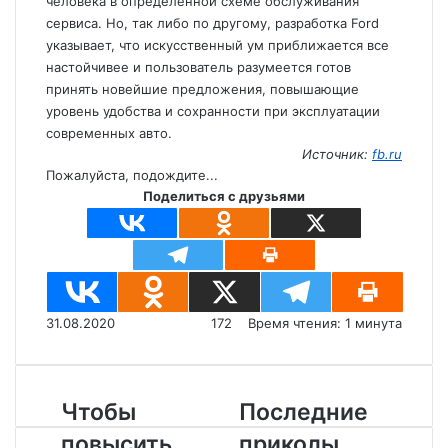
человека в определенной схеме обслуживания
сервиса. Но, так либо по другому, разработка Ford
указывает, что искусственный ум приближается все
настойчивее и пользователь разумеется готов
принять новейшие предложения, повышающие
уровень удобства и сохранности при эксплуатации
современных авто.
Источник:
fb.ru
Пожалуйста, подождите...
Поделиться с друзьями
31.08.2020
172
Время чтения: 1 минута
Ч
Чтобы
П
Последние
т
о
повысить
приколы