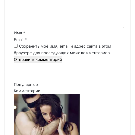
в
о
е
л
т
н
е
о
т
ч
)
а
ь
р
Имя
*
п
и
Email
*
о
й
Сохранить моё имя, email и адрес сайта в этом
к
*
браузере для последующих моих комментариев.
у
п
а
т
е
Популярные
л
Комментарии
е
й
,
2
2
-
л