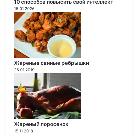
р
10 способов повысить свой интеллект
о
15.01.2026
д
а
е
т
б
о
б
ы
Жареные свиные ребрышки
в
26.01.2019
к
о
с
т
ю
м
е
Ч
е
Жареный поросенок
л
15.11.2018
о