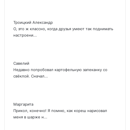
в
е
к
Троицкий Александр
а
-
О, это ж классно, когда друзья умеют так поднимать
п
настроени...
а
у
к
а
Савелий
(
Недавно попробовал картофельную запеканку со
ф
свёклой. Сначал...
о
т
о
)
Маргарита
Прикол, конечно! Я помню, как кореш нарисовал
меня в шарже н...