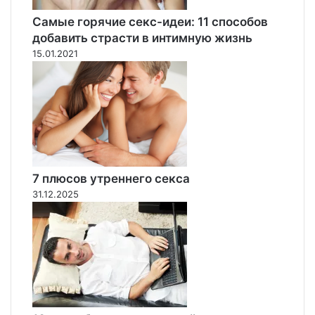
е
т
Самые горячие секс-идеи: 11 способов
н
добавить страсти в интимную жизнь
и
15.01.2021
й
п
а
р
е
н
ь
в
7 плюсов утреннего секса
М
31.12.2025
а
л
а
й
з
и
и
п