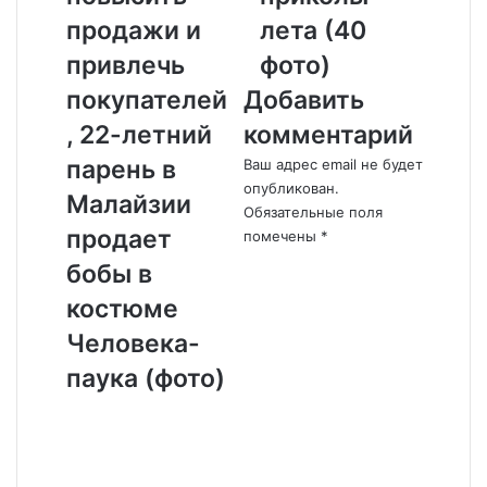
о
с
б
л
продажи и
лета (40
ы
е
привлечь
фото)
п
д
о
н
покупателей
Добавить
в
и
, 22-летний
комментарий
ы
е
с
п
парень в
Ваш адрес email не будет
и
р
опубликован.
Малайзии
т
и
Обязательные поля
ь
к
продает
помечены
*
п
о
бобы в
р
л
о
ы
костюме
д
л
Человека-
а
е
ж
т
паука (фото)
и
а
К
и
(
о
п
4
м
р
0
м
и
ф