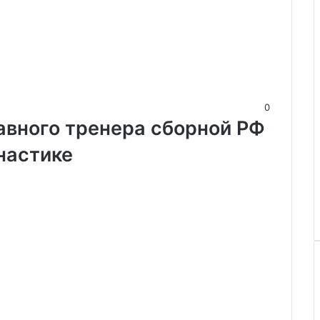
0
авного тренера сборной РФ
настике