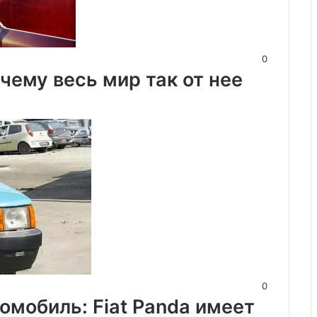
0
ему весь мир так от нее
0
омобиль: Fiat Panda имеет